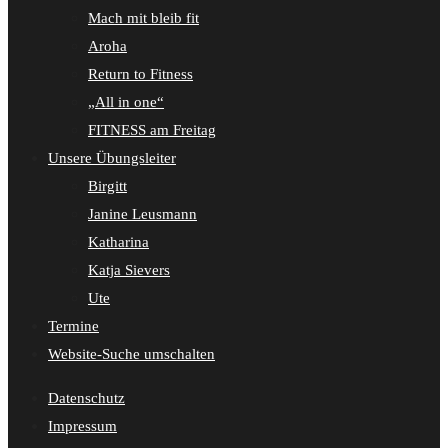
Mach mit bleib fit
Aroha
Return to Fitness
„All in one“
FITNESS am Freitag
Unsere Übungsleiter
Birgitt
Janine Leusmann
Katharina
Katja Sievers
Ute
Termine
Website-Suche umschalten
Datenschutz
Impressum