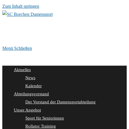
Zum Inhalt springen
Menü
Schließen
Aktuelles
News
Kalender
Abteilungsvorstand
Der Vorstand der Damensportabteilung
Unser Angebot
Sport für Seniorinnen
Rollator Training